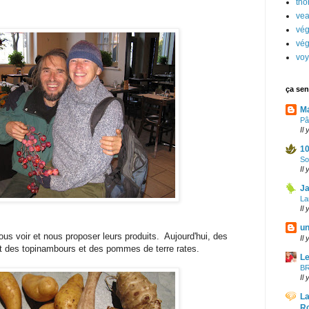
tho
ve
vé
vég
vo
ça sen
M
Pâ
Il
10
So
Il
Ja
La
Il
un
 nous voir et nous proposer leurs produits. Aujourd'hui, des
Il
ut des topinambours et des pommes de terre rates.
Le
B
Il
La
R