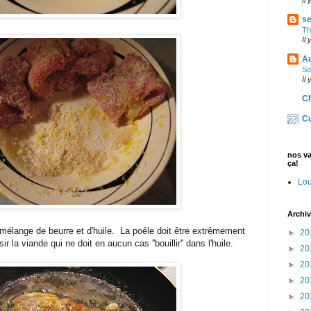
se
Th
Il
Au
So
Il
Ch
Cu
nos v
ça!
Lou
Archiv
n mélange de beurre et d'huile. La poêle doit être extrêmement
►
20
 la viande qui ne doit en aucun cas ''bouillir'' dans l'huile.
►
20
►
20
►
20
►
20