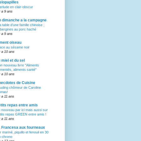
lopapilles
terlude en clair-obscur
 y a 9 ans
 dimanche a la campagne
la table d’une famille chinoise ;
bergines au porc haché
 y a 9 ans
ment oiseau
ace au sésame noir
 y a 10 ans
 miel et du sel
n nouveau livre "Aliments
rmentés, aliments santé"
 y a 10 ans
ecdotes de Cuisine
uding chômeur de Caroline
mas!
 y a 11 ans
tits repas entre amis
 nouveau par ici mais aussi sur
tits repas GREEN entre amis !
 y a 11 ans
 Francesa aux fourneaux
r mariné, piquillo et fenouil en 30
 chrono
 y a 12 ans