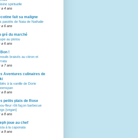
isine spirituelle
 y a 4 ans
cotine fait sa maligne
s pastéis de Nata de Nathalie
 y a 6 ans
 gré du marché
upe au pistou
 y a 6 ans
 Bon !
nouils braisés au citron et
rrata
 y a 7 ans
s Aventures culinaires de
ki
blés à la vanille de Dorie
eenspan
 y a 8 ans
s petits plats de Rose
ou-fleur rôti façon barbecue
ngs [vegan]
 y a 8 ans
eph joue au chef
sta à la caponata
 y a 9 ans