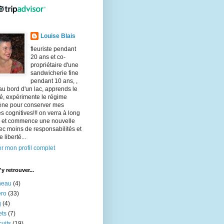
Louise Blais
fleuriste pendant
20 ans et co-
propriétaire d'une
sandwicherie fine
pendant 10 ans, ,
 au bord d'un lac, apprends le
é, expérimente le régime
ène pour conserver mes
és cognitives!!! on verra à long
! et commence une nouvelle
ec moins de responsabilités et
 liberté...
er mon profil complet
y retrouver...
neau
(4)
éro
(33)
q
(4)
ets
(7)
cuits
(19)