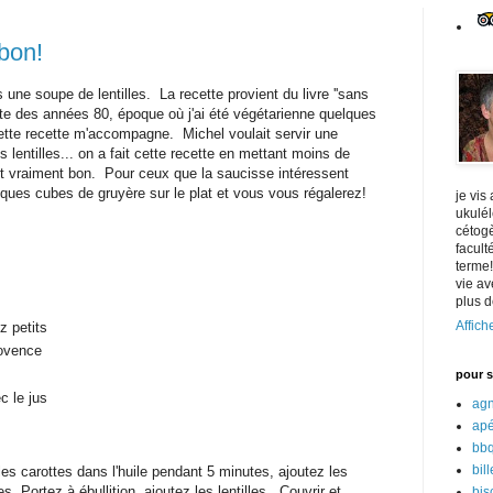
 bon!
 une soupe de lentilles. La recette provient du livre ''sans
date des années 80, époque où j'ai été végétarienne quelques
te recette m'accompagne. Michel voulait servir une
lentilles... on a fait cette recette en mettant moins de
st vraiment bon. Pour ceux que la saucisse intéressent
ues cubes de gruyère sur le plat et vous vous régalerez!
je vis
ukulél
cétog
facult
terme
vie av
plus de
Affich
z petits
rovence
pour s'
c le jus
ag
ap
bb
bill
 les carottes dans l'huile pendant 5 minutes, ajoutez les
s. Portez à ébullition, ajoutez les lentilles. Couvrir et
bis