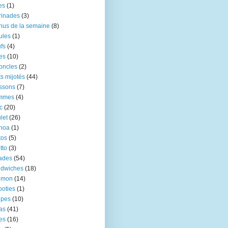
res
(1)
rinades
(3)
us de la semaine
(8)
ules
(1)
fs
(4)
es
(10)
oncles
(2)
ts mijotés
(44)
ssons
(7)
mmes
(4)
c
(20)
let
(26)
noa
(1)
tos
(5)
tto
(3)
ades
(54)
ndwiches
(18)
umon
(14)
oties
(1)
upes
(10)
as
(41)
tes
(16)