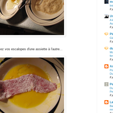
me
In
Il
Un
A 
Au
Il
Pi
Gl
Il
du
z vos escalopes d'une assiette à l'autre...
Mo
fe
Il
An
Po
Du
Il
Pe
Du
Pe
Il
La
Ba
mn
Il