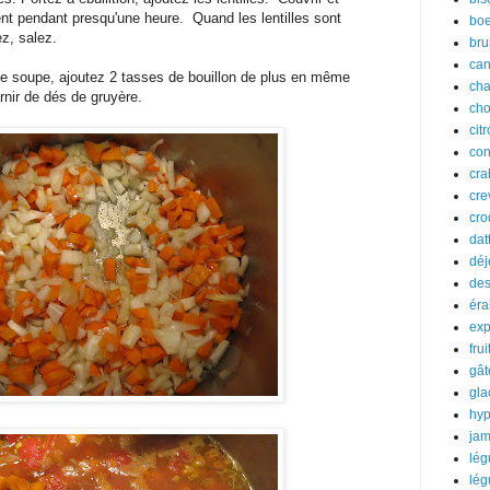
nt pendant presqu'une heure. Quand les lentilles sont
boe
ez, salez.
bru
can
e soupe, ajoutez 2 tasses de bouillon de plus en même
ch
nir de dés de gruyère.
cho
cit
con
cra
cre
cro
dat
déj
des
éra
exp
frui
gât
gla
hyp
ja
lé
lé