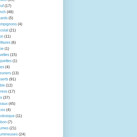
uf
(17)
nch
(48)
ards
(5)
ampignons
(4)
colat
(21)
ron
(11)
fitures
(6)
be
(1)
vettes
(15)
quettes
(1)
tes
(4)
euners
(13)
serts
(91)
ble
(12)
ress
(17)
ts
(37)
eaux
(45)
ces
(4)
otoxique
(11)
mbon
(7)
gumes
(21)
gumineuses
(24)