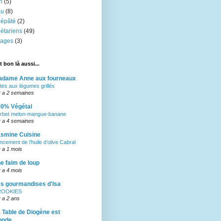
n
(5)
au
(8)
gépâté
(2)
étariens
(49)
yages
(3)
t bon là aussi...
adame Anne aux fourneaux
tes aux légumes grillés
 y a 2 semaines
0% Végétal
rbet melon-mangue-banane
 y a 4 semaines
smine Cuisine
ncement de l’huile d’olive Cabral
 y a 1 mois
e faim de loup
 y a 4 mois
s gourmandises d'Isa
ROOKIES
 y a 2 ans
 Table de Diogène est
onde