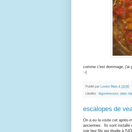
comme c'est dommage, j'ai p
:-(
Publié par
Louise Blais
à
19:00
Libellés :
légumineuses
,
plats mi
escalopes de ve
On a eu la visite cet après-
anciennes. Ils sont installé 
voir leur fils qui étudie à l'U