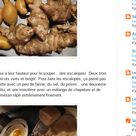
Cu
Il
Sé
Le
Il
Au
So
Il
Si
Fe
bu
Il
Le
hose à leur hauteur pour le souper... des escalopes! Deux trois
Ki
icots verts et bingo! Pour faire les escalopes, ça prend pas
Sa
tte avec un peu de farine, du sel, du poivre... une deuxième
Gr
ttu, et une troisième avec un mélange de chapelure et de
Il
rmesan râpé extrêmement finement.
Le
Ch
wi
Il
St
Pa
Il