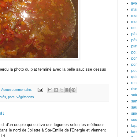
liv
ma
men
mo
oeu
pât
pét
pla
poi
po
por
erdu la photo du plat terminé avec la belle saucisse dessus
pou
qui
res
riso
Aucun commentaire:
sal
jotés
,
porc
,
végétariens
sa
sa
au
smo
so
midi d'un couple qui cultive des légumes selon les méthodes
tap
dans le nord de Joliette à Ste-Emilie de l'Energie et viennent
tar
QTR.