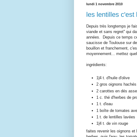
lundi 1 novembre 2010
les lentilles c'est
Depuis très longtemps je fais
viande et sans regret'' qui 
années. Depuis ce temps cet
saucisse de Toulouse sur des 
bouillon et franchement, c'e
moyennement... mettez quelq
ingrédients:
1|4 t. d'huile d'olive
2 gros oignons hachés
2 carottes en dés asse
1 c. thé d'herbes de p
1 t. d'eau
1 boîte de tomates ave
1 t. de lentilles lavées
1|4 t. de vin rouge
faites revenir les oignons et
herbes, puis l'eau, les tomate