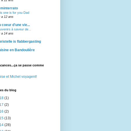
minterrato
is one is for you Dad
 y a 12 ans
 coeur d'une vie...
uvenirs à saveur de...
 y a 14 ans
ristelle is flabbergasting
isine en Bandoulière
acances...ça se passe comme
ise et Michel voyagent!
es du blog
18
(1)
17
(2)
16
(2)
15
(13)
14
(28)