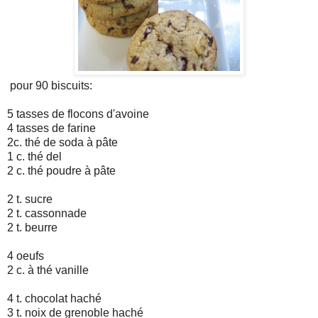
pour 90 biscuits:
5 tasses de flocons d'avoine
4 tasses de farine
2c. thé de soda à pâte
1 c. thé del
2 c. thé poudre à pâte
2 t. sucre
2 t. cassonnade
2 t. beurre
4 oeufs
2 c. à thé vanille
4 t. chocolat haché
3 t. noix de grenoble haché